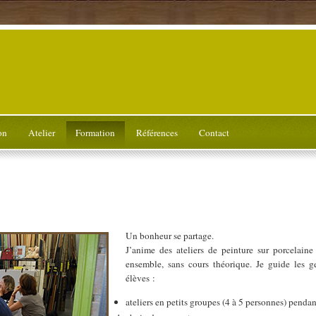
on
Atelier
Formation
Références
Contact
Un bonheur se partage.
J’anime des ateliers de peinture sur porcelain
ensemble, sans cours théorique. Je guide les g
élèves :
ateliers en petits groupes (4 à 5 personnes) pendan