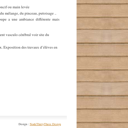
poncif ou main levée
t du mélange, du pinceau, putoisage ..
roupe a une ambiance différente mais
ent vasculo cérébral voir site du
x. Exposition des travaux d’élèves en
Design :
NodeThirtyThree Design