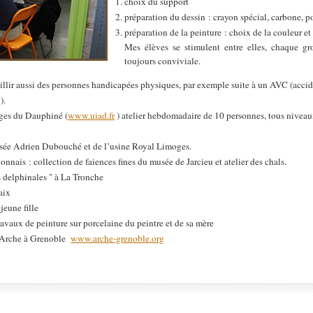
choix du support
préparation du dessin : crayon spécial, carbone, 
préparation de la peinture : choix de la couleur e
Mes élèves se stimulent entre elles, chaque g
toujours conviviale.
llir aussi des personnes handicapées physiques, par exemple suite à un AVC (accid
).
-âges du Dauphiné (
www.uiad.fr
) atelier hebdomadaire de 10 personnes, tous niveau
usée Adrien Dubouché et de l’usine Royal Limoges.
onnais : collection de faiences fines du musée de Jarcieu et atelier des chals.
es delphinales " à La Tronche
aix
jeune fille
ravaux de peinture sur porcelaine du peintre et de sa mère
l'Arche à Grenoble
www.arche-grenoble.org